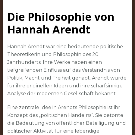
Philosophie
Die Philosophie von
von
Hannah
Hannah Arendt
Arendt:
Ein
Blick
Hannah Arendt war eine bedeutende politische
auf
Theoretikerin und Philosophin des 20.
politisches
Jahrhunderts. Ihre Werke haben einen
Handeln
tiefgreifenden Einfluss auf das Verständnis von
und
Politik, Macht und Freiheit gehabt. Arendt wurde
Freiheit
für ihre originellen Ideen und ihre scharfsinnige
Analyse der modernen Gesellschaft bekannt.
Eine zentrale Idee in Arendts Philosophie ist ihr
Konzept des „politischen Handelns“. Sie betonte
die Bedeutung von öffentlicher Beteiligung und
politischer Aktivität für eine lebendige