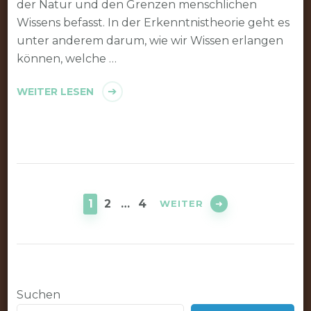
der Natur und den Grenzen menschlichen
Wissens befasst. In der Erkenntnistheorie geht es
unter anderem darum, wie wir Wissen erlangen
können, welche …
WEITER LESEN
Seitennummerierung
der
SEITE
SEITE
SEITE
1
2
…
4
WEITER
Beiträge
Suchen