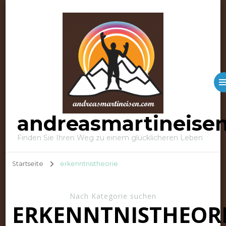
andreasmartineise
Finden Sie Ihren Weg zu einem glücklicheren Leben
Startseite
erkenntnistheorie
Nach Kategorie suchen
ERKENNTNISTHEOR