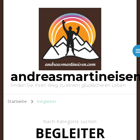
andreasmartineise
Finden Sie Ihren Weg zu einem glücklicheren Leben
Startseite
begleiter
Nach Kategorie suchen
BEGLEITER