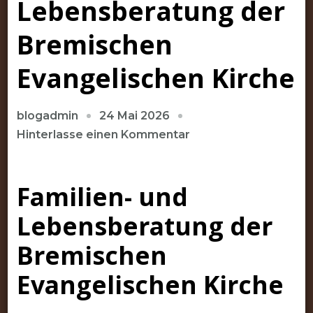
Lebensberatung der
Bremischen
Evangelischen Kirche
24 Mai 2026
blogadmin
zu
Hinterlasse einen Kommentar
Professionelle
Unterstützung
Familien- und
durch
die
Lebensberatung der
Familien-
und
Bremischen
Lebensberatung
Evangelischen Kirche
der
Bremischen