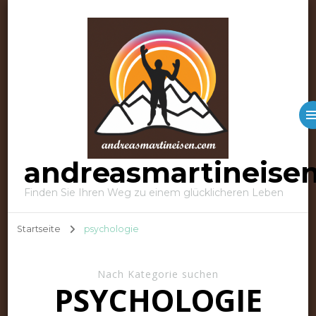
andreasmartineise
Finden Sie Ihren Weg zu einem glücklicheren Leben
Startseite
psychologie
Nach Kategorie suchen
PSYCHOLOGIE