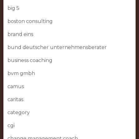
big 5
boston consulting
brand eins
bund deutscher unternehmensberater
business coaching
bvm gmbh
camus
caritas
category
cgi
change management coach