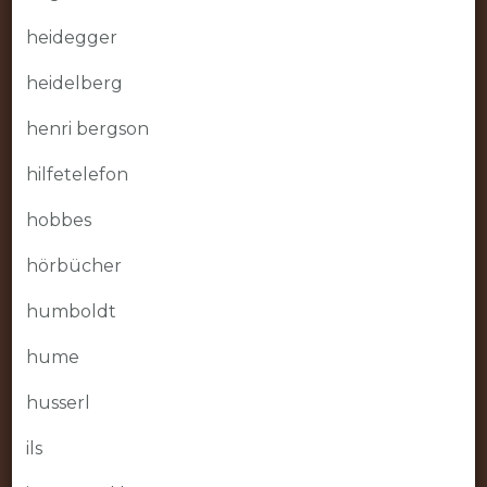
heidegger
heidelberg
henri bergson
hilfetelefon
hobbes
hörbücher
humboldt
hume
husserl
ils