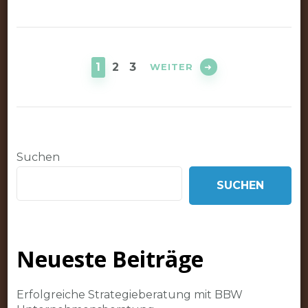
Seitennummerierung
der
SEITE
SEITE
SEITE
1
2
3
WEITER
Beiträge
Suchen
SUCHEN
Neueste Beiträge
Erfolgreiche Strategieberatung mit BBW