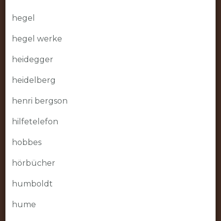
hegel
hegel werke
heidegger
heidelberg
henri bergson
hilfetelefon
hobbes
hörbücher
humboldt
hume