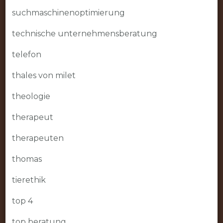
suchmaschinenoptimierung
technische unternehmensberatung
telefon
thales von milet
theologie
therapeut
therapeuten
thomas
tierethik
top 4
top beratung