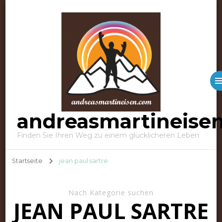
andreasmartineise
Finden Sie Ihren Weg zu einem glücklicheren Leben
Startseite
jean paul sartre
Nach Kategorie suchen
JEAN PAUL SARTRE