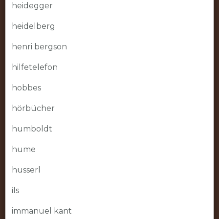
heidegger
heidelberg
henri bergson
hilfetelefon
hobbes
hörbücher
humboldt
hume
husserl
ils
immanuel kant