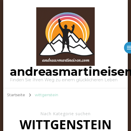
andreasmartineise
Finden Sie Ihren Weg zu einem glücklicheren Leben
Startseite
wittgenstein
Nach Kategorie suchen
WITTGENSTEIN