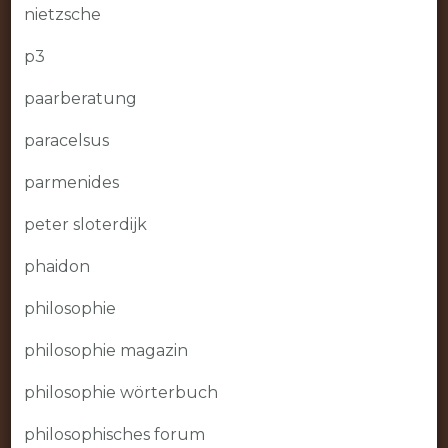
nietzsche
p3
paarberatung
paracelsus
parmenides
peter sloterdijk
phaidon
philosophie
philosophie magazin
philosophie wörterbuch
philosophisches forum