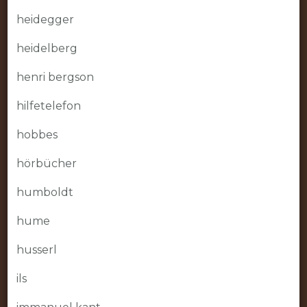
heidegger
heidelberg
henri bergson
hilfetelefon
hobbes
hörbücher
humboldt
hume
husserl
ils