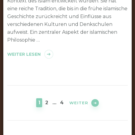
Kontext des Islam entwickelt wurden. Sie hat
eine reiche Tradition, die bis in die frühe islamische
Geschichte zurückreicht und Einflüsse aus
verschiedenen Kulturen und Denkschulen
aufweist. Ein zentraler Aspekt der islamischen
Philosophie …
WEITER LESEN
Seitennummerierung
der
SEITE
SEITE
SEITE
1
2
…
4
WEITER
Beiträge