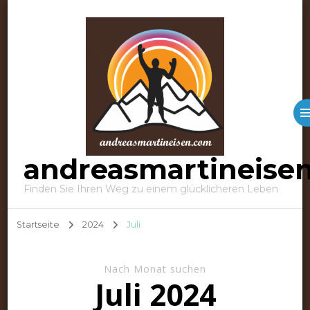
andreasmartineise
Finden Sie Ihren Weg zu einem glücklicheren Leben
Startseite
2024
Juli
Nach Monat suchen
Juli 2024