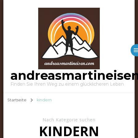
andreasmartineise
Finden Sie Ihren Weg zu einem glücklicheren Leben
Startseite
kindern
Nach Kategorie suchen
KINDERN