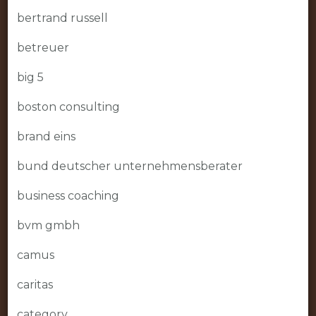
bertrand russell
betreuer
big 5
boston consulting
brand eins
bund deutscher unternehmensberater
business coaching
bvm gmbh
camus
caritas
category