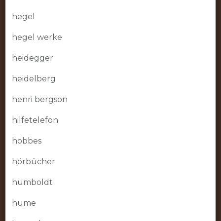
hegel
hegel werke
heidegger
heidelberg
henri bergson
hilfetelefon
hobbes
hörbücher
humboldt
hume