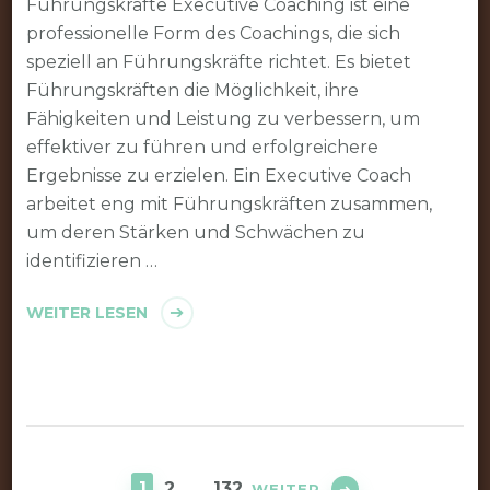
Führungskräfte Executive Coaching ist eine
professionelle Form des Coachings, die sich
speziell an Führungskräfte richtet. Es bietet
Führungskräften die Möglichkeit, ihre
Fähigkeiten und Leistung zu verbessern, um
effektiver zu führen und erfolgreichere
Ergebnisse zu erzielen. Ein Executive Coach
arbeitet eng mit Führungskräften zusammen,
um deren Stärken und Schwächen zu
identifizieren …
WEITER LESEN
Seitennummerierung
der
SEITE
SEITE
SEITE
1
2
…
132
WEITER