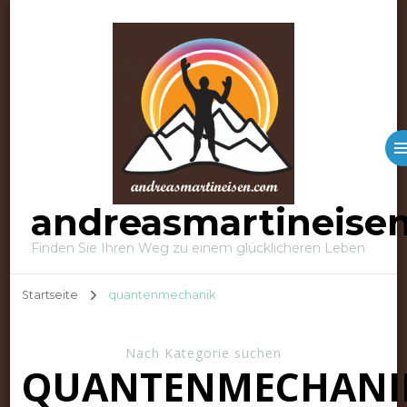
andreasmartineise
Finden Sie Ihren Weg zu einem glücklicheren Leben
Startseite
quantenmechanik
Nach Kategorie suchen
QUANTENMECHANI