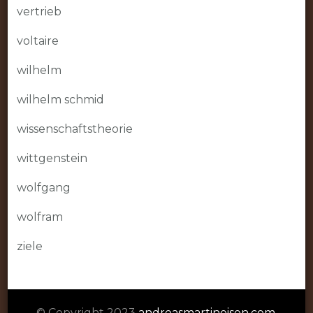
vertrieb
voltaire
wilhelm
wilhelm schmid
wissenschaftstheorie
wittgenstein
wolfgang
wolfram
ziele
© Copyright 2023
andreasmartineisen.com
.