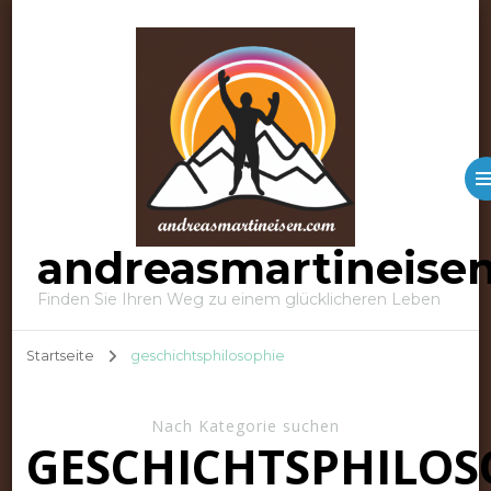
andreasmartineise
Finden Sie Ihren Weg zu einem glücklicheren Leben
Startseite
geschichtsphilosophie
Nach Kategorie suchen
GESCHICHTSPHILOS