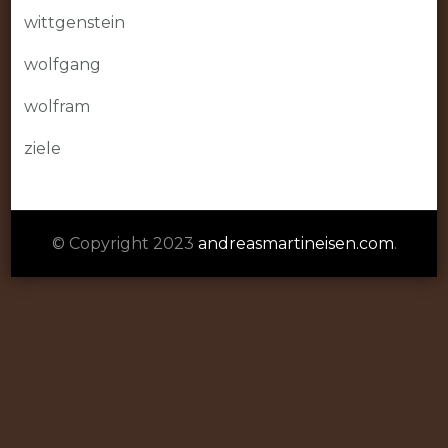
wittgenstein
wolfgang
wolfram
ziele
© Copyright 2023
andreasmartineisen.com
.