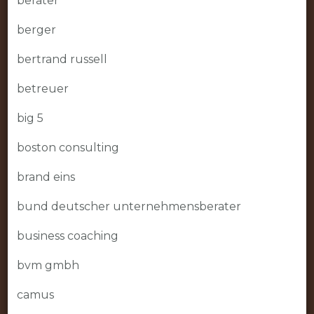
berater
berger
bertrand russell
betreuer
big 5
boston consulting
brand eins
bund deutscher unternehmensberater
business coaching
bvm gmbh
camus