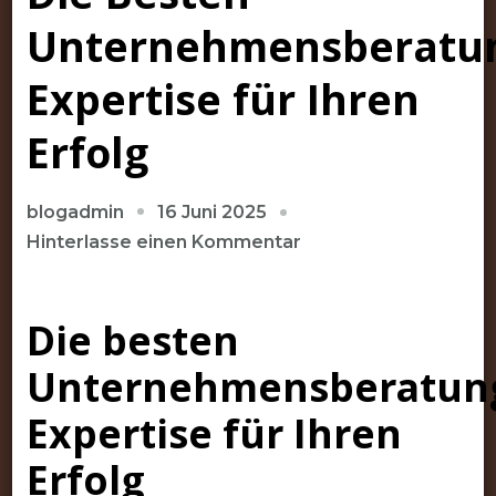
Unternehmensberatu
Expertise für Ihren
Erfolg
16 Juni 2025
blogadmin
zu
Hinterlasse einen Kommentar
Die
Besten
Die besten
Unternehmensberatu
Expertise
Unternehmensberatun
für
Ihren
Expertise für Ihren
Erfolg
Erfolg