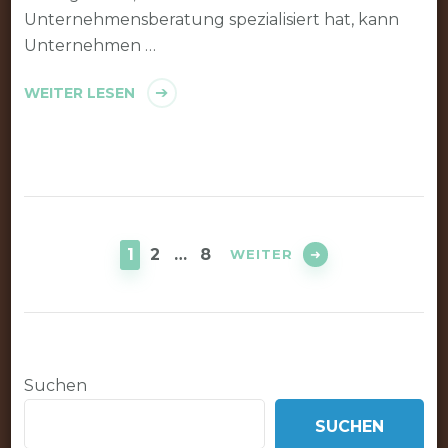
Unternehmensberatung spezialisiert hat, kann
Unternehmen …
WEITER LESEN
Seitennummerierung
der
SEITE
SEITE
SEITE
1
2
…
8
WEITER
Beiträge
Suchen
SUCHEN