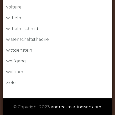
voltaire
wilhelm
wilhelm schmid
wissenschaftstheorie
wittgenstein
wolfgang
wolfram
ziele
© Copyright 2023
andreasmartineisen.com
.