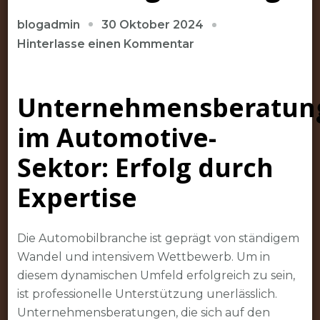
30 Oktober 2024
blogadmin
zu
Hinterlasse einen Kommentar
Erfolgreiche
Unternehmensberat
Unternehmensberatun
im
Automotive-
im Automotive-
Sektor:
Expertise
Sektor: Erfolg durch
für
Expertise
nachhaltigen
Erfolg
Die Automobilbranche ist geprägt von ständigem
Wandel und intensivem Wettbewerb. Um in
diesem dynamischen Umfeld erfolgreich zu sein,
ist professionelle Unterstützung unerlässlich.
Unternehmensberatungen, die sich auf den