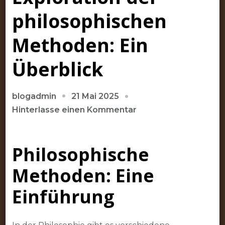
philosophischen
Methoden: Ein
Überblick
21 Mai 2025
blogadmin
zu
Hinterlasse einen Kommentar
Exploration
der
Philosophische
philosophischen
Methoden:
Methoden: Eine
Ein
Überblick
Einführung