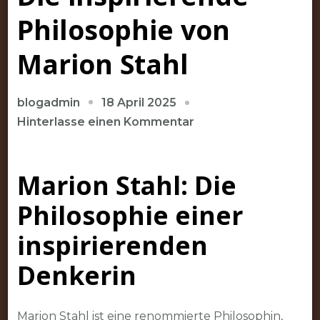
Philosophie von
Marion Stahl
18 April 2025
blogadmin
zu
Hinterlasse einen Kommentar
Die
inspirierende
Marion Stahl: Die
Philosophie
von
Philosophie einer
Marion
Stahl
inspirierenden
Denkerin
Marion Stahl ist eine renommierte Philosophin,