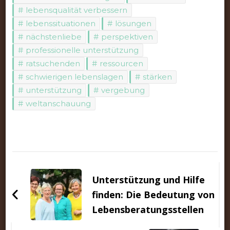
lebensqualität verbessern
lebenssituationen
lösungen
nächstenliebe
perspektiven
professionelle unterstützung
ratsuchenden
ressourcen
schwierigen lebenslagen
stärken
unterstützung
vergebung
weltanschauung
Beitragsnavigation
Unterstützung und Hilfe
finden: Die Bedeutung von
Lebensberatungsstellen