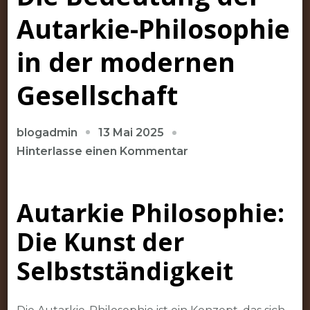
Autarkie-Philosophie
in der modernen
Gesellschaft
13 Mai 2025
blogadmin
zu
Hinterlasse einen Kommentar
Die
Bedeutung
Autarkie Philosophie:
der
Autarkie-
Die Kunst der
Philosophie
in
Selbstständigkeit
der
modernen