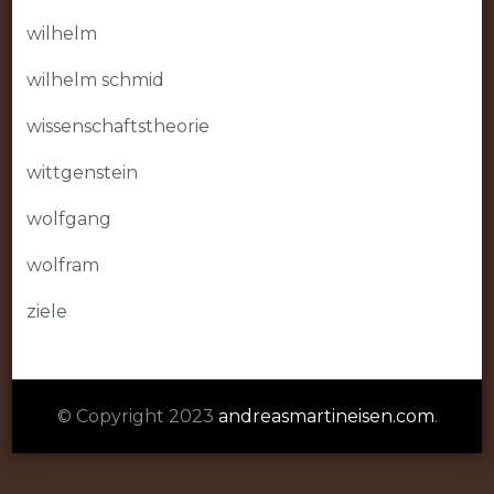
wilhelm
wilhelm schmid
wissenschaftstheorie
wittgenstein
wolfgang
wolfram
ziele
© Copyright 2023
andreasmartineisen.com
.