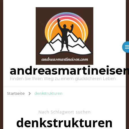
andreasmartineise
Finden Sie Ihren Weg zu einem glücklicheren Leben
Startseite
denkstrukturen
Nach Schlagwort suchen
denkstrukturen