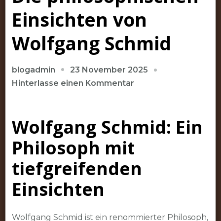
Einsichten von
Wolfgang Schmid
23 November 2025
blogadmin
zu
Hinterlasse einen Kommentar
Die
philosophischen
Wolfgang Schmid: Ein
Einsichten
von
Philosoph mit
Wolfgang
Schmid
tiefgreifenden
Einsichten
Wolfgang Schmid ist ein renommierter Philosoph,