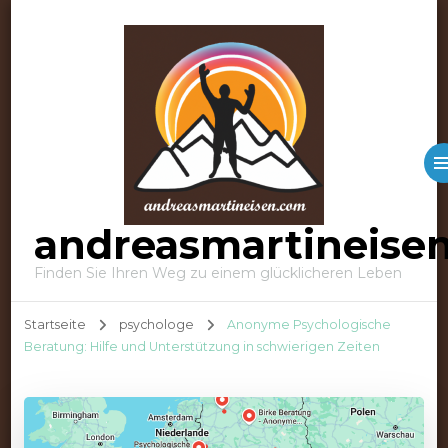
andreasmartineise
Finden Sie Ihren Weg zu einem glücklicheren Leben
Startseite
psychologe
Anonyme Psychologische
Beratung: Hilfe und Unterstützung in schwierigen Zeiten