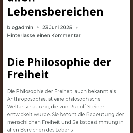
Lebensbereichen
23 Juni 2025
blogadmin
zu
Hinterlasse einen Kommentar
Die
Philosophie
Die Philosophie der
der
Freiheit:
Freiheit
Selbstbestimmung
und
Autonomie
Die Philosophie der Freiheit, auch bekannt als
in
Anthroposophie, ist eine philosophische
allen
Weltanschauung, die von Rudolf Steiner
Lebensbereichen
entwickelt wurde. Sie betont die Bedeutung der
menschlichen Freiheit und Selbstbestimmung in
allen Bereichen des Lebens.