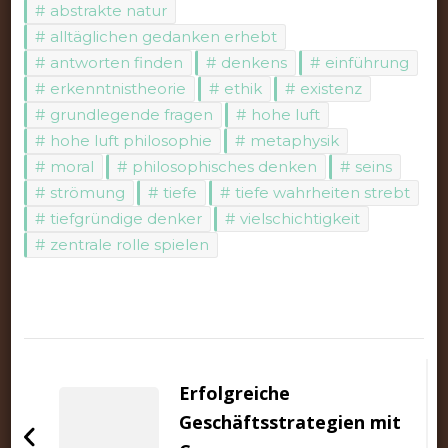
abstrakte natur
alltäglichen gedanken erhebt
antworten finden
denkens
einführung
erkenntnistheorie
ethik
existenz
grundlegende fragen
hohe luft
hohe luft philosophie
metaphysik
moral
philosophisches denken
seins
strömung
tiefe
tiefe wahrheiten strebt
tiefgründige denker
vielschichtigkeit
zentrale rolle spielen
Beitragsnavigation
Erfolgreiche
Geschäftsstrategien mit