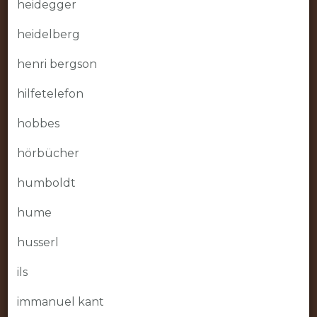
heidegger
heidelberg
henri bergson
hilfetelefon
hobbes
hörbücher
humboldt
hume
husserl
ils
immanuel kant