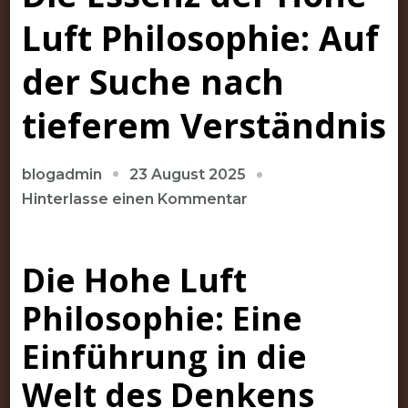
Luft Philosophie: Auf
der Suche nach
tieferem Verständnis
23 August 2025
blogadmin
zu
Hinterlasse einen Kommentar
Die
Essenz
Die Hohe Luft
der
Hohe
Philosophie: Eine
Luft
Philosophie:
Einführung in die
Auf
Welt des Denkens
der