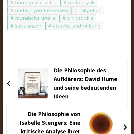
hume philosophie
metaphysik
metaphysisches wissen
mitgefühl
moralische urteile
philosophie
substanzen
ursache und wirkung
Beitragsnavigation
Die Philosophie des
Aufklärers: David Hume
und seine bedeutenden
Ideen
Die Philosophie von
Isabelle Stengers: Eine
kritische Analyse ihrer