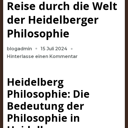
Reise durch die Welt
der Heidelberger
Philosophie
15 Juli 2024
blogadmin
zu
Hinterlasse einen Kommentar
Die
philosophische
Heidelberg
Tradition
von
Philosophie: Die
Heidelberg:
Eine
Bedeutung der
Reise
Philosophie in
durch
die