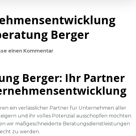
rnehmensentwicklung
eratung Berger
zu
asse einen Kommentar
Erfolgreiche
Unternehmensentwicklung
g Berger: Ihr Partner
mit
Unternehmensberatung
nternehmensentwicklung
Berger
en ein verlässlicher Partner für Unternehmen aller
eigern und ihr volles Potenzial ausschöpfen möchten.
en wir maßgeschneiderte Beratungsdienstleistungen
recht zu werden.