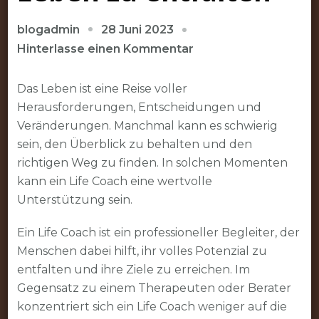
28 Juni 2023
blogadmin
zu
Hinterlasse einen Kommentar
Den
richtigen
Das Leben ist eine Reise voller
Weg
Herausforderungen, Entscheidungen und
finden:
Veränderungen. Manchmal kann es schwierig
Wie
sein, den Überblick zu behalten und den
ein
richtigen Weg zu finden. In solchen Momenten
Life
kann ein Life Coach eine wertvolle
Coach
Unterstützung sein.
Ihnen
Ein Life Coach ist ein professioneller Begleiter, der
dabei
Menschen dabei hilft, ihr volles Potenzial zu
helfen
entfalten und ihre Ziele zu erreichen. Im
kann,
Gegensatz zu einem Therapeuten oder Berater
Ihr
konzentriert sich ein Life Coach weniger auf die
volles