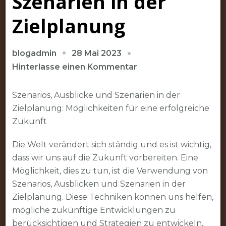
Szenarien in der
Zielplanung
28 Mai 2023
blogadmin
zu
Hinterlasse einen Kommentar
Die
Möglichkeiten
Szenarios, Ausblicke und Szenarien in der
von
Zielplanung: Möglichkeiten für eine erfolgreiche
Szenarios,
Zukunft
Ausblicken
Die Welt verändert sich ständig und es ist wichtig,
und
dass wir uns auf die Zukunft vorbereiten. Eine
Szenarien
Möglichkeit, dies zu tun, ist die Verwendung von
in
Szenarios, Ausblicken und Szenarien in der
der
Zielplanung. Diese Techniken können uns helfen,
Zielplanung
mögliche zukünftige Entwicklungen zu
berücksichtigen und Strategien zu entwickeln,