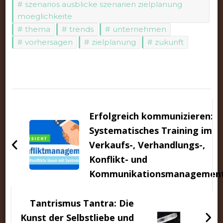
szenarios ausblicke szenarien zielplanung
moeglichkeite
thema
trends
unternehmen
vorhersagen
zielplanung
zukunft
Beitragsnavigation
Erfolgreich kommunizieren:
Systematisches Training im
Verkaufs-, Verhandlungs-,
Konflikt- und
Kommunikationsmanagemen
Tantrismus Tantra: Die
Kunst der Selbstliebe und