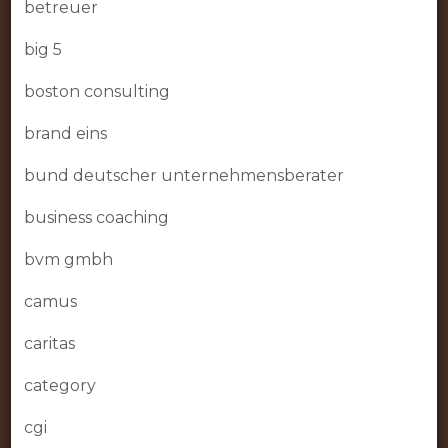
betreuer
big 5
boston consulting
brand eins
bund deutscher unternehmensberater
business coaching
bvm gmbh
camus
caritas
category
cgi