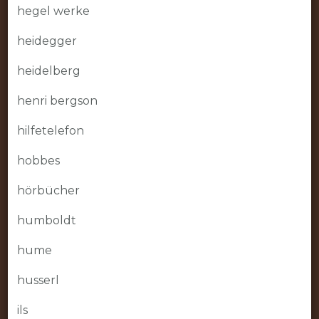
hegel werke
heidegger
heidelberg
henri bergson
hilfetelefon
hobbes
hörbücher
humboldt
hume
husserl
ils