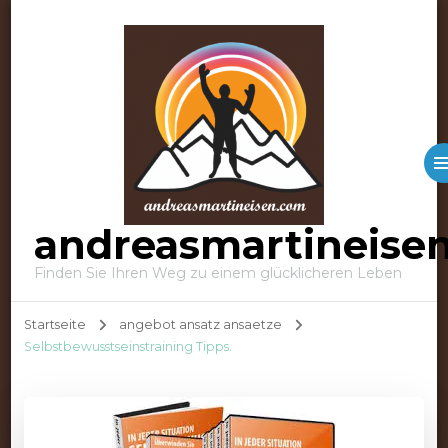
andreasmartineise
Finden Sie Ihren Weg zu einem glücklicheren Leben
Startseite
angebot ansatz ansaetze
Selbstbewusstseinstraining Tipps.