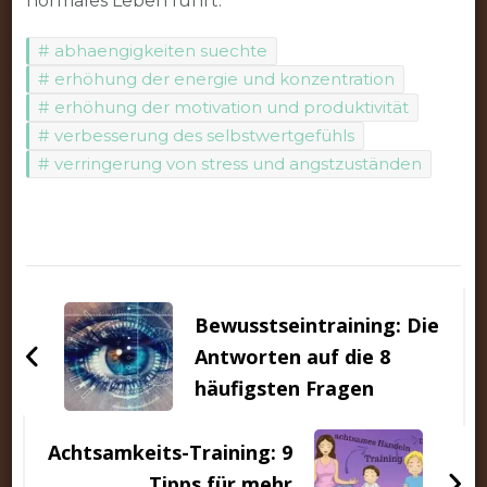
normales Leben führt.
abhaengigkeiten suechte
erhöhung der energie und konzentration
erhöhung der motivation und produktivität
verbesserung des selbstwertgefühls
verringerung von stress und angstzuständen
Beitragsnavigation
Bewusstseintraining: Die
Antworten auf die 8
häufigsten Fragen
Achtsamkeits-Training: 9
Tipps für mehr