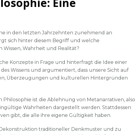
losophie: Eine
Postmodernen
Philosophie:
Eine
kritische
erne in den letzten Jahrzehnten zunehmend an
Betrachtung
 sich hinter diesem Begriff und welche
n Wissen, Wahrheit und Realität?
he Konzepte in Frage und hinterfragt die Idee einer
ät des Wissens und argumentiert, dass unsere Sicht auf
ngen, Überzeugungen und kulturellen Hintergründen
Philosophie ist die Ablehnung von Metanarrativen, als
ngültige Wahrheiten dargestellt werden. Stattdessen
ven gibt, die alle ihre eigene Gültigkeit haben.
r Dekonstruktion traditioneller Denkmuster und zu