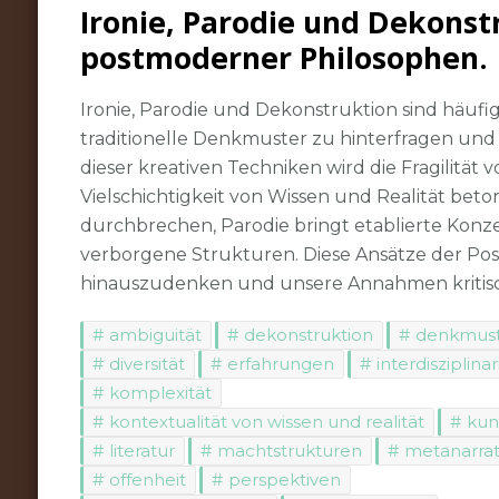
Ironie, Parodie und Dekons
postmoderner Philosophen.
Ironie, Parodie und Dekonstruktion sind häu
traditionelle Denkmuster zu hinterfragen und
dieser kreativen Techniken wird die Fragilit
Vielschichtigkeit von Wissen und Realität beton
durchbrechen, Parodie bringt etablierte Kon
verborgene Strukturen. Diese Ansätze der Pos
hinauszudenken und unsere Annahmen kritisch
ambiguität
dekonstruktion
denkmus
diversität
erfahrungen
interdisziplinar
komplexität
kontextualität von wissen und realität
kun
literatur
machtstrukturen
metanarrat
offenheit
perspektiven