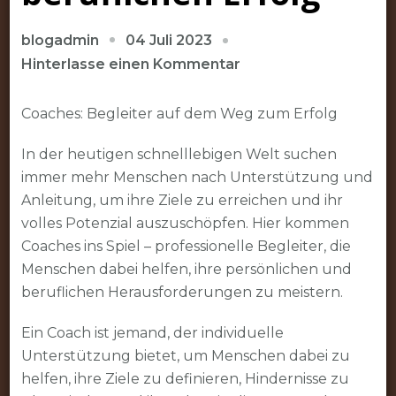
04 Juli 2023
blogadmin
zu
Hinterlasse einen Kommentar
Erfolgreich
mit
Coaches: Begleiter auf dem Weg zum Erfolg
Coaches:
In der heutigen schnelllebigen Welt suchen
Begleiter
immer mehr Menschen nach Unterstützung und
auf
Anleitung, um ihre Ziele zu erreichen und ihr
dem
volles Potenzial auszuschöpfen. Hier kommen
Weg
Coaches ins Spiel – professionelle Begleiter, die
zum
Menschen dabei helfen, ihre persönlichen und
persönlichen
beruflichen Herausforderungen zu meistern.
und
beruflichen
Ein Coach ist jemand, der individuelle
Erfolg
Unterstützung bietet, um Menschen dabei zu
helfen, ihre Ziele zu definieren, Hindernisse zu