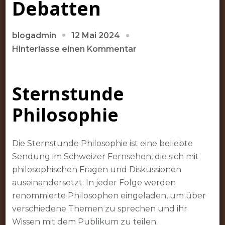
Debatten
12 Mai 2024
blogadmin
zu
Hinterlasse einen Kommentar
Die
Sternstunde
Sternstunde
der
Philosophie:
Philosophie
Tiefgründige
Diskussionen
und
Die Sternstunde Philosophie ist eine beliebte
intellektuelle
Sendung im Schweizer Fernsehen, die sich mit
Debatten
philosophischen Fragen und Diskussionen
auseinandersetzt. In jeder Folge werden
renommierte Philosophen eingeladen, um über
verschiedene Themen zu sprechen und ihr
Wissen mit dem Publikum zu teilen.