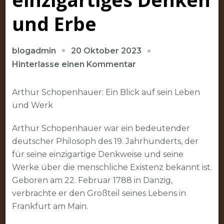
und Erbe
20 Oktober 2023
blogadmin
zu
Hinterlasse einen Kommentar
Die
Philosophie
Arthur Schopenhauer: Ein Blick auf sein Leben
Schopenhauers:
und Werk
Ein
Arthur Schopenhauer war ein bedeutender
Blick
deutscher Philosoph des 19. Jahrhunderts, der
auf
für seine einzigartige Denkweise und seine
sein
Werke über die menschliche Existenz bekannt ist.
einzigartiges
Geboren am 22. Februar 1788 in Danzig,
Denken
verbrachte er den Großteil seines Lebens in
und
Frankfurt am Main.
Erbe