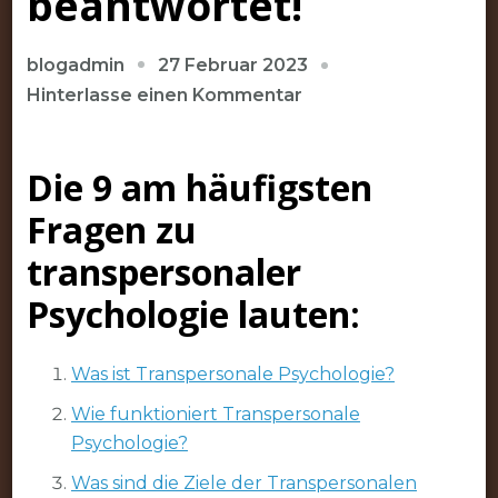
beantwortet!
27 Februar 2023
blogadmin
zu
Hinterlasse einen Kommentar
Die
9
Die 9 am häufigsten
am
häufigsten
Fragen zu
gestellten
transpersonaler
Fragen
zu
Psychologie lauten:
transpersonale
Psychologie
Was ist Transpersonale Psychologie?
werden
beantwortet!
Wie funktioniert Transpersonale
Psychologie?
Was sind die Ziele der Transpersonalen