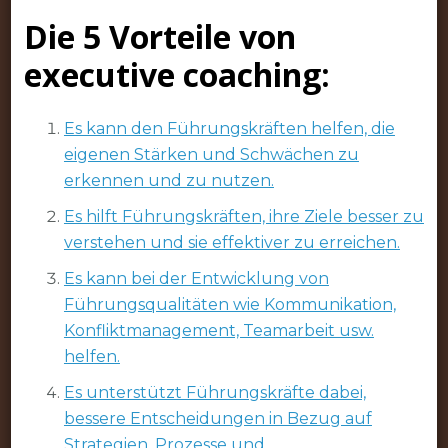
Vor-
Die 5 Vorteile von
und
Nachteile
executive coaching:
von
Executive
Es kann den Führungskräften helfen, die
Coaching
eigenen Stärken und Schwächen zu
erkennen und zu nutzen.
Es hilft Führungskräften, ihre Ziele besser zu
verstehen und sie effektiver zu erreichen.
Es kann bei der Entwicklung von
Führungsqualitäten wie Kommunikation,
Konfliktmanagement, Teamarbeit usw.
helfen.
Es unterstützt Führungskräfte dabei,
bessere Entscheidungen in Bezug auf
Strategien, Prozesse und