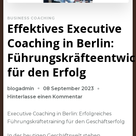
BUSINESS COACHING
Effektives Executive
Coaching in Berlin:
Führungskräfteentwic
für den Erfolg
08 September 2023
blogadmin
zu
Hinterlasse einen Kommentar
Effektives
Executive
Executive Coaching in Berlin: Erfolgreiches
Coaching
Führungskräftetraining für den Geschäftserfolg
in
In der heutigen Geschäftswelt stehen
Berlin: